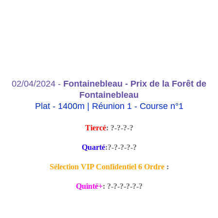
02/04/2024 -
Fontainebleau - Prix de la Forêt de
Fontainebleau
Plat - 1400m | Réunion 1 - Course
n°1
Tiercé
: ?-?-?-?
Quarté
:
?-?-?-?-?
Sélection VIP Confidentiel 6 Ordre
:
Quinté+
:
?-?-?-?-?-?