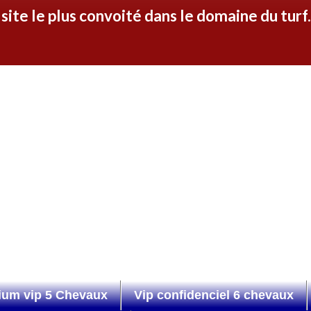
ite le plus convoité dans le domaine du turf
um vip 5 Chevaux
Vip confidenciel 6 chevaux