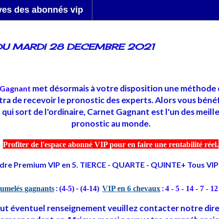
ves des abonnés vip
DU MARDI 28 DECEMBRE 2021
met désormais à votre disposition une méthode 
 Gagnant
ra de recevoir le pronostic des experts. Alors vous bénéf
qui sort de l'ordinaire, Carnet Gagnant est l'un des meille
pronostic au monde.
Profiter de l'espace abonné VIP pour en faire une rentabilité réel.
dre Premium VIP en 5. TIERCE - QUARTE - QUINTE+ Tous VI
:
-
:
umelés gagnants
(
4-5
)
(
4-14
)
VIP en 6 chevaux
4 - 5 - 14 - 7 - 12
ut éventuel renseignement veuillez contacter notre dir