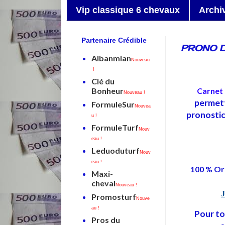
Vip classique 6 chevaux
Archi
Partenaire Crédible
PRONO 
Albanmlan
Nouveau
!
Clé du
Carnet
Bonheur
Nouveau !
permett
FormuleSur
Nouvea
pronostic 
u !
FormuleTurf
Nouv
eau !
Leduoduturf
Nouv
eau !
100 % Or
Maxi-
cheval
Nouveau !
J
Promosturf
Nouve
au !
Pour to
Pros du