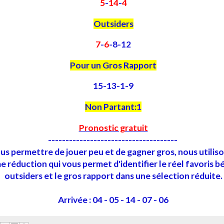
5
-
14
-
4
Outsiders
7
-
6
-8-12
Pour un Gros Rapport
15-13-1-9
Non Partant:
1
Pronostic gratuit
-------------------------------------
us permettre de jouer peu et de gagner gros, nous utilis
 réduction qui vous permet d'identifier le réel favoris bé
outsiders et le gros rapport dans une sélection réduite.
Arrivée : 04 - 05 - 14 - 07 - 06