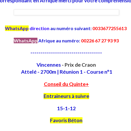
orrespondant en Afrique merci pour votre compréhensio
WhatsApp
direction
au numéro suivant:
0033677255613
WhatsApp
Afrique au numéro:
00226 67 27 93 93
-----------------------------------
Vincennes
- Prix de Craon
Attelé - 2700m | Réunion 1 - Course n°1
Conseil du Quinte+
Entraineurs à suivre
15-1-12
Favoris Béton