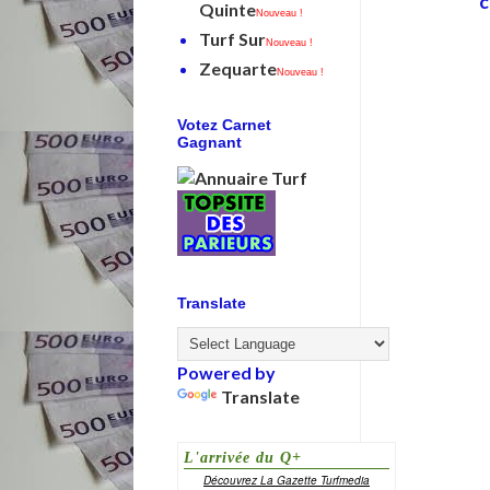
c
Quinte
Nouveau !
Turf Sur
Nouveau !
Zequarte
Nouveau !
Votez Carnet
Gagnant
Translate
Powered by
Translate